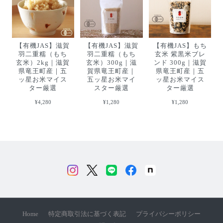
【有機JAS】滋賀
【有機JAS】滋賀
【有機JAS】もち
羽二重糯（もち
羽二重糯（もち
玄米 紫黒米ブレ
玄米）2kg｜滋賀
玄米）300g｜滋
ンド 300g｜滋賀
県竜王町産｜五
賀県竜王町産｜
県竜王町産｜五
ッ星お米マイス
五ッ星お米マイ
ッ星お米マイス
ター厳選
スター厳選
ター厳選
¥4,280
¥1,280
¥1,280
Home
特定商取引法に基づく表記
プライバシーポリシー