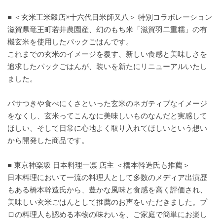
■ ＜玄米王米穀店×十六代目米師又八＞ 特別コラボレーション
滋賀県竜王町若井農園産、幻のもち米「滋賀羽二重糯」の有
機玄米を使用したパックごはんです。
これまでの玄米のイメージを覆す、新しい食感と美味しさを
追求したパックごはんが、装いを新たにリニューアルいたし
ました。
パサつきや食べにくさといった玄米のネガティブなイメージ
をなくし、玄米ってこんなに美味しいものなんだと実感して
ほしい、そして日常に心地よく取り入れてほしいという想い
から開発した商品です。
■ 東京神楽坂 日本料理一凛 店主 ＜橋本幹造氏も推薦＞
日本料理において一流の料理人として多数のメディア出演歴
もある橋本幹造氏から、豊かな風味と食感を高く評価され、
美味しい玄米ごはんとして推薦のお声をいただきました。プ
ロの料理人も認める本物の味わいを、ご家庭で簡単にお楽し