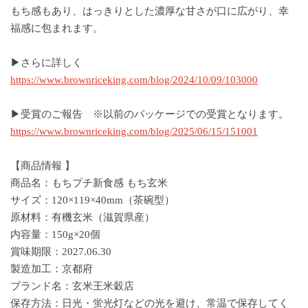
もち感もあり、はっきりとした濃厚な甘さが口に広がり、幸
福感に包まれます。
▶︎さらに詳しく
https://www.brownriceking.com/blog/2024/10/09/103000
▶︎受賞のご報告 ※以前のパッケージでの受賞となります。
https://www.brownriceking.com/blog/2025/06/15/151001
【商品情報 】
商品名：もちプチ新食感 もち玄米
サイズ：120×119×40mm（茶碗型）
原材料：有機玄米（滋賀県産）
内容量：150g×20個
賞味期限：2027.06.30
製造加工：京都府
ブランド名：玄米王米穀店
保存方法：日光・蛍光灯などの光を避け、常温で保存してく