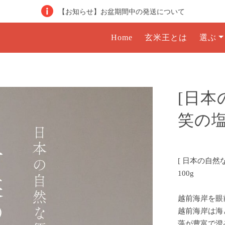
【お知らせ】お盆期間中の発送について
Home
玄米王とは
選ぶ
[日本
笑の塩 
[ 日本の自然
100g
越前海岸を眼
越前海岸は海
藻が豊富で澄