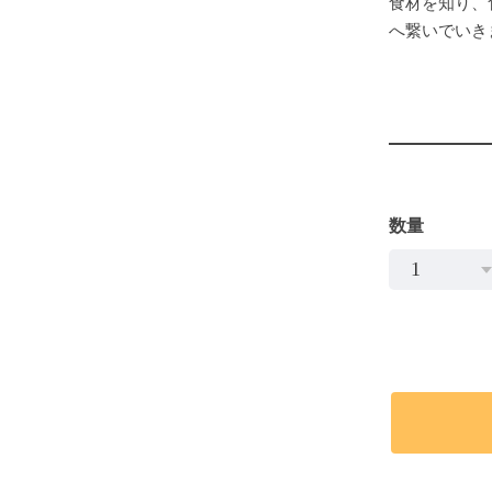
食材を知り、
へ繋いでいき
数量