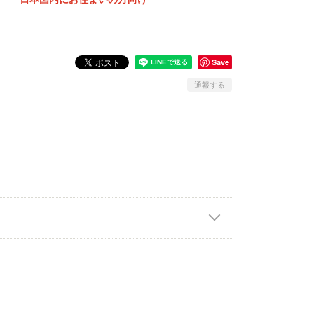
Save
通報する