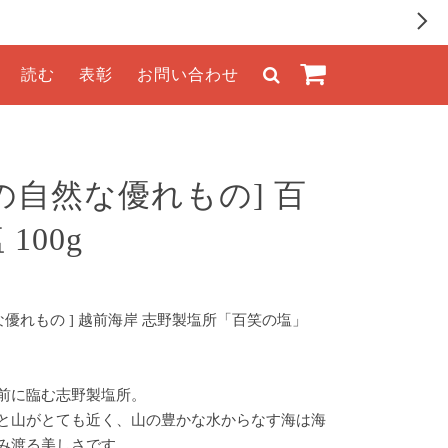
読む
表彰
お問い合わせ
の自然な優れもの] 百
100g
な優れもの ] 越前海岸 志野製塩所「百笑の塩」
前に臨む志野製塩所。
と山がとても近く、山の豊かな水からなす海は海
み渡る美しさです。