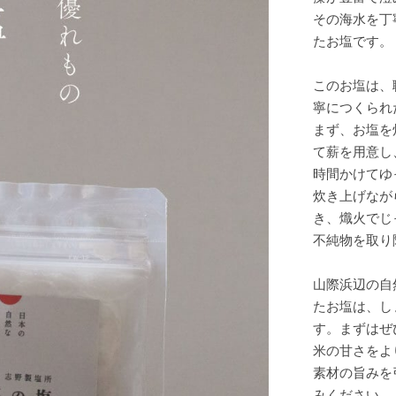
その海水を丁
たお塩です。
このお塩は、
寧につくられ
まず、お塩を
て薪を用意し
時間かけてゆ
炊き上げなが
き、熾火でじ
不純物を取り
山際浜辺の自
たお塩は、し
す。まずはぜ
米の甘さをよ
素材の旨みを
みください。