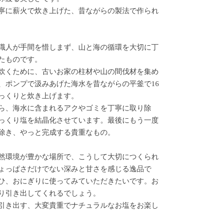
寧に薪火で炊き上げた、昔ながらの製法で作られ
職人が手間を惜しまず、山と海の循環を大切に丁
たものです。
炊くために、古いお家の柱材や山の間伐材を集め
、ポンプで汲みあげた海水を昔ながらの平釜で16
っくりと炊き上げます。
ら、海水に含まれるアクやゴミを丁寧に取り除
っくり塩を結晶化させています。最後にもう一度
除き、やっと完成する貴重なもの。
然環境が豊かな場所で、こうして大切につくられ
ょっぱさだけでない深みと甘さを感じる逸品で
ひ、おにぎりに使ってみていただきたいです。お
り引き出してくれるでしょう。
引き出す、大変貴重でナチュラルなお塩をお楽し