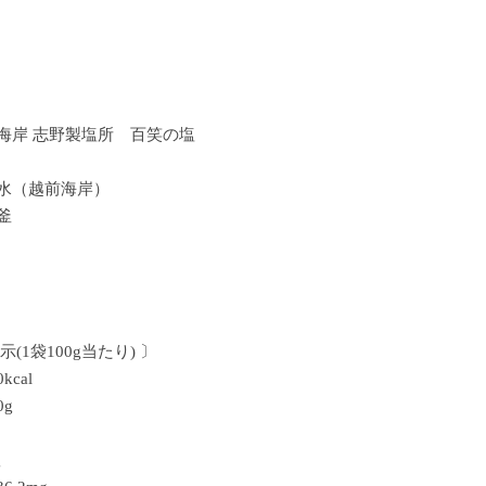
〕
海岸 志野製塩所 百笑の塩
水（越前海岸）
釜
(1袋100g当たり) 〕
cal
g
g