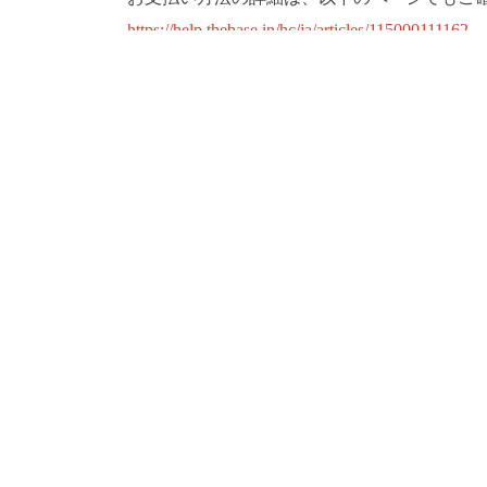
https://help.thebase.in/hc/ja/articles/115000111162